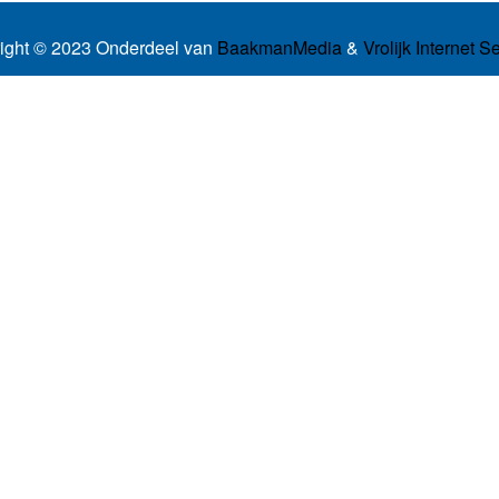
ight © 2023 Onderdeel van
BaakmanMedia
&
Vrolijk Internet S