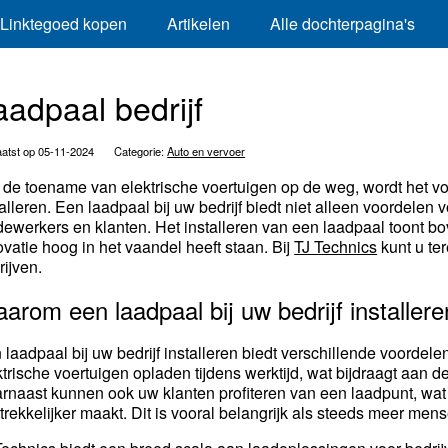
Linktegoed kopen
Artikelen
Alle dochterpagina's
aadpaal bedrijf
atst op 05-11-2024
Categorie:
Auto en vervoer
 de toename van elektrische voertuigen op de weg, wordt het vo
talleren. Een laadpaal bij uw bedrijf biedt niet alleen voordel
ewerkers en klanten. Het installeren van een laadpaal toont b
ovatie hoog in het vaandel heeft staan. Bij
TJ Technics
kunt u ter
rijven.
arom een laadpaal bij uw bedrijf installer
 laadpaal bij uw bedrijf installeren biedt verschillende voord
ktrische voertuigen opladen tijdens werktijd, wat bijdraagt aan 
rnaast kunnen ook uw klanten profiteren van een laadpunt, wat e
trekkelijker maakt. Dit is vooral belangrijk als steeds meer mens