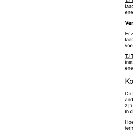
TJ 
laa
ene
Ver
Er 
laa
voe
TJ 
ins
ene
Ko
De 
and
zij
in 
Hoe
ter