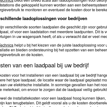
Technics
biedt een breed scala aan laadoplossingen voor bedrij
dstations die gekoppeld kunnen worden aan een beheersysteem.
rgieverbruik te monitoren en eventueel de kosten door te berek
schillende laadoplossingen voor bedrijven
zijn verschillende soorten laadpalen die geschikt zijn voor gebru
dpaal, of voor een laadstation met meerdere laadpunten. Dit is 
rtuigen in uw wagenpark heeft, of als u verwacht dat er veel me
Technics
helpt u bij het kiezen van de juiste laadoplossing voor 
tallatie en bieden ondersteuning bij het opzetten van een beheersy
rgieverbruik en de kosten.
sten van een laadpaal bij uw bedrijf
kosten voor het installeren van een laadpaal bij uw bedrijf hang
ere het type laadpaal, de locatie waar de laadpaal geplaatst 
n aan uw elektrische installatie. In sommige gevallen kan het noo
de meterkast, om ervoor te zorgen dat de laadpaal veilig gebruik
wel de installatiekosten voor een laadpaal hoog kunnen lijken, i
mijn kan terugbetalen. Dit geldt vooral als u de kosten doorber