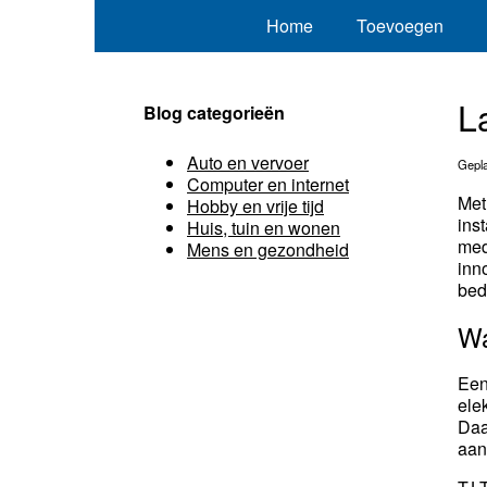
Home
Toevoegen
L
Blog categorieën
Auto en vervoer
Gepla
Computer en internet
Met
Hobby en vrije tijd
ins
Huis, tuin en wonen
med
Mens en gezondheid
inn
bed
Wa
Een
ele
Daa
aan