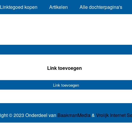
Linktegoed kopen
Artikelen
Alle dochterpagina's
Link toevoegen
Link toevoegen
ight © 2023 Onderdeel van
BaakmanMedia
&
Vrolijk Internet S